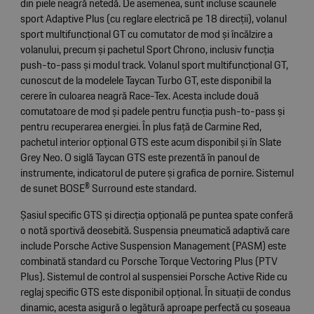
din piele neagră netedă. De asemenea, sunt incluse scaunele
sport Adaptive Plus (cu reglare electrică pe 18 direcții), volanul
sport multifuncțional GT cu comutator de mod și încălzire a
volanului, precum și pachetul Sport Chrono, inclusiv funcția
push-to-pass și modul track. Volanul sport multifuncțional GT,
cunoscut de la modelele Taycan Turbo GT, este disponibil la
cerere în culoarea neagră Race-Tex. Acesta include două
comutatoare de mod și padele pentru funcția push-to-pass și
pentru recuperarea energiei. În plus față de Carmine Red,
pachetul interior opțional GTS este acum disponibil și în Slate
Grey Neo. O siglă Taycan GTS este prezentă în panoul de
instrumente, indicatorul de putere și grafica de pornire. Sistemul
de sunet BOSE® Surround este standard.
Șasiul specific GTS și direcția opțională pe puntea spate conferă
o notă sportivă deosebită. Suspensia pneumatică adaptivă care
include Porsche Active Suspension Management (PASM) este
combinată standard cu Porsche Torque Vectoring Plus (PTV
Plus). Sistemul de control al suspensiei Porsche Active Ride cu
reglaj specific GTS este disponibil opțional. În situații de condus
dinamic, acesta asigură o legătură aproape perfectă cu șoseaua