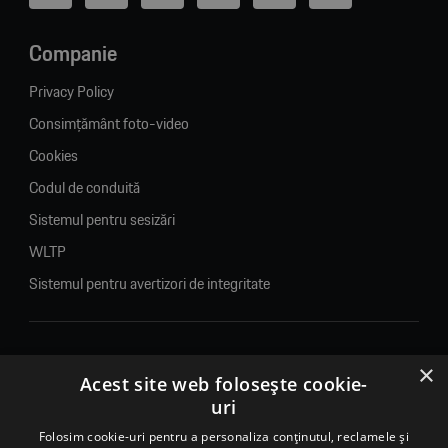
Companie
Privacy Policy
Consimțământ foto-video
Cookies
Codul de conduită
Sistemul pentru sesizări
WLTP
Sistemul pentru avertizori de integritate
×
© 2026. Porsche Inter Auto Romania. Toate drepturile rezervate.
Acest site web folosește cookie-
uri
Porsche Inter Auto Romania SRL
Folosim cookie-uri pentru a personaliza conținutul, reclamele și
RO22188461 J2007002067233