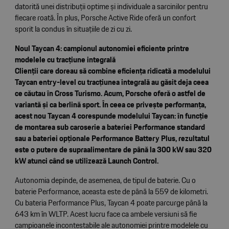
datorită unei distribuții optime și individuale a sarcinilor pentru
fiecare roată. În plus, Porsche Active Ride oferă un confort
sporit la condus în situațiile de zi cu zi.
Noul Taycan 4: campionul autonomiei eficiente printre
modelele cu tracțiune integrală
Clienții care doreau să combine eficiența ridicată a modelului
Taycan entry-level cu tracțiunea integrală au găsit deja ceea
ce căutau în Cross Turismo. Acum, Porsche oferă o astfel de
variantă și ca berlină sport. În ceea ce privește performanța,
acest nou Taycan 4 corespunde modelului Taycan: în funcție
de montarea sub caroserie a bateriei Performance standard
sau a bateriei opționale Performance Battery Plus, rezultatul
este o putere de supraalimentare de până la 300 kW sau 320
kW atunci când se utilizează Launch Control.
Autonomia depinde, de asemenea, de tipul de baterie. Cu o
baterie Performance, aceasta este de până la 559 de kilometri.
Cu bateria Performance Plus, Taycan 4 poate parcurge până la
643 km în WLTP. Acest lucru face ca ambele versiuni să fie
campioanele incontestabile ale autonomiei printre modelele cu