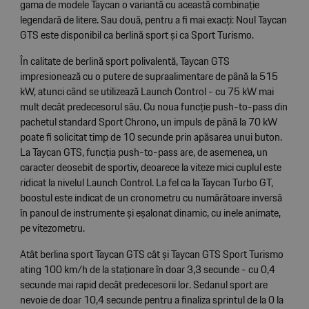
gama de modele Taycan o variantă cu această combinație
legendară de litere. Sau două, pentru a fi mai exacți: Noul Taycan
GTS este disponibil ca berlină sport și ca Sport Turismo.
În calitate de berlină sport polivalentă, Taycan GTS
impresionează cu o putere de supraalimentare de până la 515
kW, atunci când se utilizează Launch Control - cu 75 kW mai
mult decât predecesorul său. Cu noua funcție push-to-pass din
pachetul standard Sport Chrono, un impuls de până la 70 kW
poate fi solicitat timp de 10 secunde prin apăsarea unui buton.
La Taycan GTS, funcția push-to-pass are, de asemenea, un
caracter deosebit de sportiv, deoarece la viteze mici cuplul este
ridicat la nivelul Launch Control. La fel ca la Taycan Turbo GT,
boostul este indicat de un cronometru cu numărătoare inversă
în panoul de instrumente și eșalonat dinamic, cu inele animate,
pe vitezometru.
Atât berlina sport Taycan GTS cât și Taycan GTS Sport Turismo
ating 100 km/h de la staționare în doar 3,3 secunde - cu 0,4
secunde mai rapid decât predecesorii lor. Sedanul sport are
nevoie de doar 10,4 secunde pentru a finaliza sprintul de la 0 la