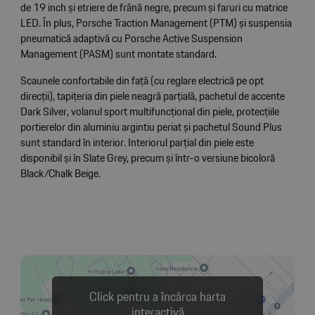
de 19 inch și etriere de frână negre, precum și faruri cu matrice
LED. În plus, Porsche Traction Management (PTM) și suspensia
pneumatică adaptivă cu Porsche Active Suspension
Management (PASM) sunt montate standard.
Scaunele confortabile din față (cu reglare electrică pe opt
direcții), tapițeria din piele neagră parțială, pachetul de accente
Dark Silver, volanul sport multifuncțional din piele, protecțiile
portierelor din aluminiu argintiu periat și pachetul Sound Plus
sunt standard în interior. Interiorul parțial din piele este
disponibil și în Slate Grey, precum și într-o versiune bicoloră
Black/Chalk Beige.
Click pentru a încărca harta
interactivă