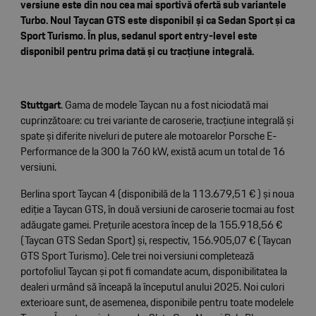
versiune este din nou cea mai sportivă ofertă sub variantele
Turbo. Noul Taycan GTS este disponibil și ca Sedan Sport și ca
Sport Turismo. În plus, sedanul sport entry-level este
disponibil pentru prima dată și cu tracțiune integrală.
Stuttgart
. Gama de modele Taycan nu a fost niciodată mai
cuprinzătoare: cu trei variante de caroserie, tracțiune integrală și
spate și diferite niveluri de putere ale motoarelor Porsche E-
Performance de la 300 la 760 kW, există acum un total de 16
versiuni.
Berlina sport Taycan 4 (disponibilă de la 113.679,51 € ) și noua
ediție a Taycan GTS, în două versiuni de caroserie tocmai au fost
adăugate gamei. Prețurile acestora încep de la 155.918,56 €
(Taycan GTS Sedan Sport) și, respectiv, 156.905,07 € (Taycan
GTS Sport Turismo). Cele trei noi versiuni completează
portofoliul Taycan și pot fi comandate acum, disponibilitatea la
dealeri urmând să înceapă la începutul anului 2025. Noi culori
exterioare sunt, de asemenea, disponibile pentru toate modelele