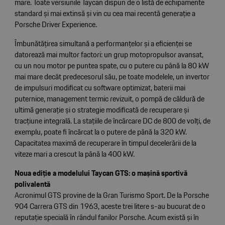
mare. Toate versiunile Taycan dispun de o listă de echipamente
standard și mai extinsă și vin cu cea mai recentă generație a
Porsche Driver Experience.
Îmbunătățirea simultană a performanțelor și a eficienței se
datorează mai multor factori: un grup motopropulsor avansat,
cu un nou motor pe puntea spate, cu o putere cu până la 80 kW
mai mare decât predecesorul său, pe toate modelele, un invertor
de impulsuri modificat cu software optimizat, baterii mai
puternice, management termic revizuit, o pompă de căldură de
ultimă generație și o strategie modificată de recuperare și
tracțiune integrală. La stațiile de încărcare DC de 800 de volți, de
exemplu, poate fi încărcat la o putere de până la 320 kW.
Capacitatea maximă de recuperare în timpul decelerării de la
viteze mari a crescut la până la 400 kW.
Noua ediție a modelului Taycan GTS: o mașină sportivă
polivalentă
Acronimul GTS provine de la Gran Turismo Sport. De la Porsche
904 Carrera GTS din 1963, aceste trei litere s-au bucurat de o
reputație specială în rândul fanilor Porsche. Acum există și în