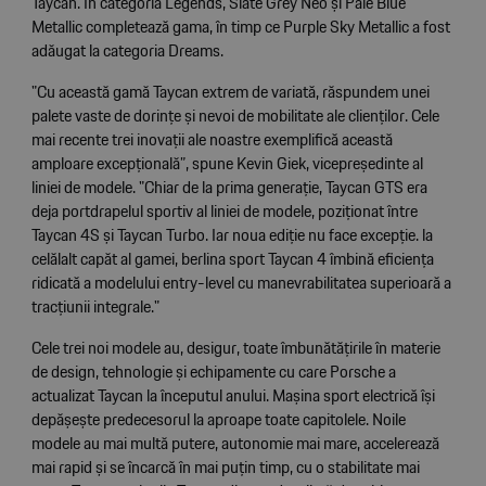
Taycan. În categoria Legends, Slate Grey Neo și Pale Blue
Metallic completează gama, în timp ce Purple Sky Metallic a fost
adăugat la categoria Dreams.
"Cu această gamă Taycan extrem de variată, răspundem unei
palete vaste de dorințe și nevoi de mobilitate ale clienților. Cele
mai recente trei inovații ale noastre exemplifică această
amploare excepțională”, spune Kevin Giek, vicepreședinte al
liniei de modele. "Chiar de la prima generație, Taycan GTS era
deja portdrapelul sportiv al liniei de modele, poziționat între
Taycan 4S și Taycan Turbo. Iar noua ediție nu face excepție. la
celălalt capăt al gamei, berlina sport Taycan 4 îmbină eficiența
ridicată a modelului entry-level cu manevrabilitatea superioară a
tracțiunii integrale."
Cele trei noi modele au, desigur, toate îmbunătățirile în materie
de design, tehnologie și echipamente cu care Porsche a
actualizat Taycan la începutul anului. Mașina sport electrică își
depășește predecesorul la aproape toate capitolele. Noile
modele au mai multă putere, autonomie mai mare, accelerează
mai rapid și se încarcă în mai puțin timp, cu o stabilitate mai