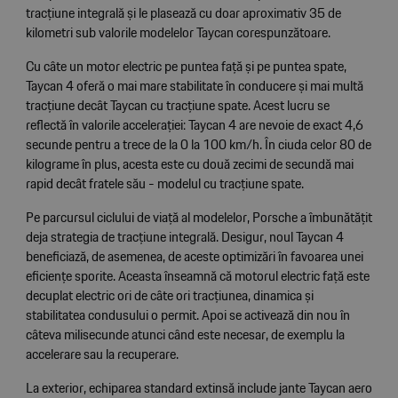
tracțiune integrală și le plasează cu doar aproximativ 35 de
kilometri sub valorile modelelor Taycan corespunzătoare.
Cu câte un motor electric pe puntea față și pe puntea spate,
Taycan 4 oferă o mai mare stabilitate în conducere și mai multă
tracțiune decât Taycan cu tracțiune spate. Acest lucru se
reflectă în valorile accelerației: Taycan 4 are nevoie de exact 4,6
secunde pentru a trece de la 0 la 100 km/h. În ciuda celor 80 de
kilograme în plus, acesta este cu două zecimi de secundă mai
rapid decât fratele său - modelul cu tracțiune spate.
Pe parcursul ciclului de viață al modelelor, Porsche a îmbunătățit
deja strategia de tracțiune integrală. Desigur, noul Taycan 4
beneficiază, de asemenea, de aceste optimizări în favoarea unei
eficiențe sporite. Aceasta înseamnă că motorul electric față este
decuplat electric ori de câte ori tracțiunea, dinamica și
stabilitatea condusului o permit. Apoi se activează din nou în
câteva milisecunde atunci când este necesar, de exemplu la
accelerare sau la recuperare.
La exterior, echiparea standard extinsă include jante Taycan aero