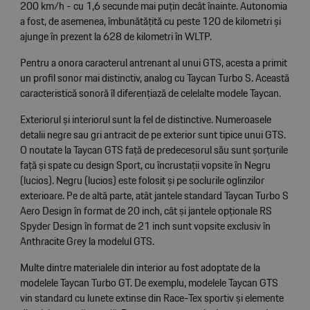
200 km/h - cu 1,6 secunde mai puțin decât înainte. Autonomia
a fost, de asemenea, îmbunătățită cu peste 120 de kilometri și
ajunge în prezent la 628 de kilometri în WLTP.
Pentru a onora caracterul antrenant al unui GTS, acesta a primit
un profil sonor mai distinctiv, analog cu Taycan Turbo S. Această
caracteristică sonoră îl diferențiază de celelalte modele Taycan.
Exteriorul și interiorul sunt la fel de distinctive. Numeroasele
detalii negre sau gri antracit de pe exterior sunt tipice unui GTS.
O noutate la Taycan GTS față de predecesorul său sunt șorțurile
față și spate cu design Sport, cu încrustații vopsite în Negru
(lucios). Negru (lucios) este folosit și pe soclurile oglinzilor
exterioare. Pe de altă parte, atât jantele standard Taycan Turbo S
Aero Design în format de 20 inch, cât și jantele opționale RS
Spyder Design în format de 21 inch sunt vopsite exclusiv în
Anthracite Grey la modelul GTS.
Multe dintre materialele din interior au fost adoptate de la
modelele Taycan Turbo GT. De exemplu, modelele Taycan GTS
vin standard cu lunete extinse din Race-Tex sportiv și elemente