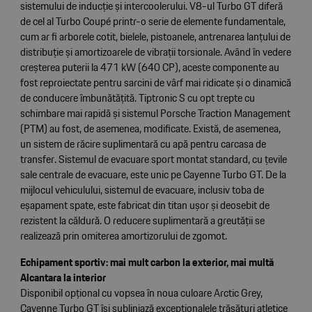
sistemului de inducție și intercoolerului. V8-ul Turbo GT diferă
de cel al Turbo Coupé printr-o serie de elemente fundamentale,
cum ar fi arborele cotit, bielele, pistoanele, antrenarea lanțului de
distribuție și amortizoarele de vibrații torsionale. Având în vedere
creșterea puterii la 471 kW (640 CP), aceste componente au
fost reproiectate pentru sarcini de vârf mai ridicate și o dinamică
de conducere îmbunătățită. Tiptronic S cu opt trepte cu
schimbare mai rapidă și sistemul Porsche Traction Management
(PTM) au fost, de asemenea, modificate. Există, de asemenea,
un sistem de răcire suplimentară cu apă pentru carcasa de
transfer. Sistemul de evacuare sport montat standard, cu țevile
sale centrale de evacuare, este unic pe Cayenne Turbo GT. De la
mijlocul vehiculului, sistemul de evacuare, inclusiv toba de
eșapament spate, este fabricat din titan ușor și deosebit de
rezistent la căldură. O reducere suplimentară a greutății se
realizează prin omiterea amortizorului de zgomot.
Echipament sportiv: mai mult carbon la exterior, mai multă
Alcantara la interior
Disponibil opțional cu vopsea în noua culoare Arctic Grey,
Cayenne Turbo GT își subliniază excepționalele trăsături atletice