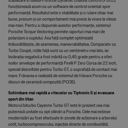
stabilizare a ruliului Porsche Dynamic Chassis Control (PDCC)
funcționează acum cu un software de control orientat spre
performanță. Rezultatul este o stabilitate și o rulare chiar mai
bune, precum și un comportament mai precis la virare la viteze
mai mari. Pentru a răspunde acestor performanțe, sistemul
Porsche Torque Vectoring permite raporturi mai mari de
polarizare a cuplului. Axa față complet optimizată
îmbunătățește, de asemenea, manevrabilitatea. Comparativ cu
Turbo Coupé, roțile față sunt cu un centimetru mai late, iar
înclinația negativă a fost mărită cu 0,45 grade pentru a oferi
noilor anvelope de performanță Pirelli P Zero Corsa de 22 inch,
special dezvoltate pentru Turbo GT, o suprafață de contact mai
mare. Frânarea e realizată de sistemul de frânare Porsche cu
discuri de ceramică compozită (PCCB).
Schimbare mai rapidă a vitezelor cu Tiptronic S și evacuare
sport din titan
Motorul biturbo Cayenne Turbo GT este în prezent cea mai
puternică unitate cu opt cilindri a Porsche. Cele mai extinse
modernizări au fost efectuate în zonele de acționare a arborelui
cotit, turbocompresorului, injecției directe de combustibil,