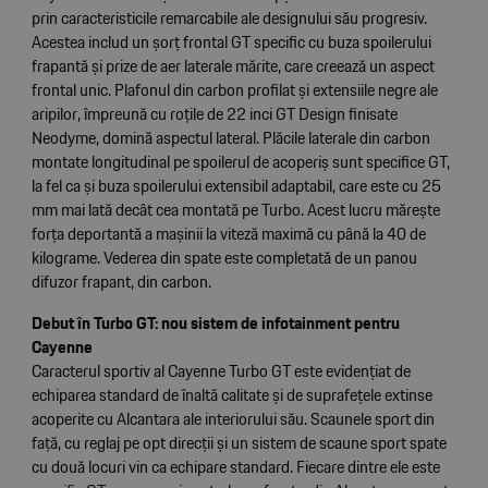
prin caracteristicile remarcabile ale designului său progresiv.
Acestea includ un șorț frontal GT specific cu buza spoilerului
frapantă și prize de aer laterale mărite, care creează un aspect
frontal unic. Plafonul din carbon profilat și extensiile negre ale
aripilor, împreună cu roțile de 22 inci GT Design finisate
Neodyme, domină aspectul lateral. Plăcile laterale din carbon
montate longitudinal pe spoilerul de acoperiș sunt specifice GT,
la fel ca și buza spoilerului extensibil adaptabil, care este cu 25
mm mai lată decât cea montată pe Turbo. Acest lucru mărește
forța deportantă a mașinii la viteză maximă cu până la 40 de
kilograme. Vederea din spate este completată de un panou
difuzor frapant, din carbon.
Debut în Turbo GT: nou sistem de infotainment pentru
Cayenne
Caracterul sportiv al Cayenne Turbo GT este evidențiat de
echiparea standard de înaltă calitate și de suprafețele extinse
acoperite cu Alcantara ale interiorului său. Scaunele sport din
față, cu reglaj pe opt direcții și un sistem de scaune sport spate
cu două locuri vin ca echipare standard. Fiecare dintre ele este