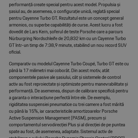
performanță create special pentru acest model. Propulsia și
șasiul au, de asemenea, o configurație unică, reglată special
pentru Cayenne Turbo GT. Rezultatul este un concept general
armonios, cu superbe capabilități de curse. Acest lucru a fost
dovedit de Lars Kern, șoferul de teste Porsche care a parcurs
Nürburgring Nordschleife de 20,832 km cu un Cayenne Turbo
GT într-un timp de 7:38,9 minute, stabilind un nou record SUV
oficial.
Comparativ cu modelul Cayenne Turbo Coupé, Turbo GT este cu
până la 17 milimetri mai coborât. Din acest motiv, atât
componentele pasive ale șasiului, cât și sistemele de control
activ au fost reproiectate și optimizate pentru manevrabilitate și
performanță. De asemenea, dispun de calibrare specifică pentru
a garanta o interacțiune perfectă între ele. De exemplu,
rigiditatea suspensiei pneumatice cu trei camere a fost mărită
cu până la 15%, iar caracteristicile amortizoarelor Porsche
Active Suspension Management (PASM), precum și
comportamentul servodirecției Plus și al direcției de pe puntea
spate au fost, de asemenea, adaptate. Sistemul activ de