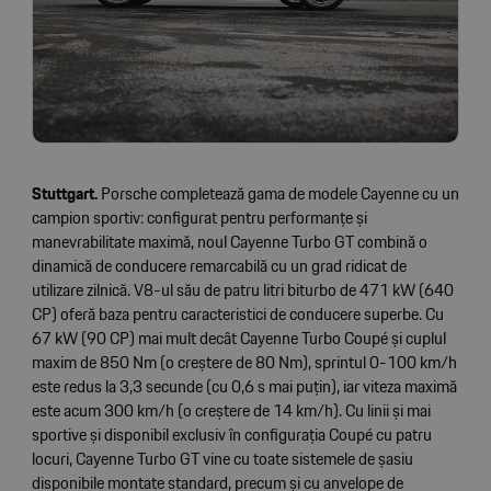
Stuttgart.
Porsche completează gama de modele Cayenne cu un
campion sportiv: configurat pentru performanțe și
manevrabilitate maximă, noul Cayenne Turbo GT combină o
dinamică de conducere remarcabilă cu un grad ridicat de
utilizare zilnică. V8-ul său de patru litri biturbo de 471 kW (640
CP) oferă baza pentru caracteristici de conducere superbe. Cu
67 kW (90 CP) mai mult decât Cayenne Turbo Coupé și cuplul
maxim de 850 Nm (o creștere de 80 Nm), sprintul 0-100 km/h
este redus la 3,3 secunde (cu 0,6 s mai puțin), iar viteza maximă
este acum 300 km/h (o creștere de 14 km/h). Cu linii și mai
sportive și disponibil exclusiv în configurația Coupé cu patru
locuri, Cayenne Turbo GT vine cu toate sistemele de șasiu
disponibile montate standard, precum și cu anvelope de