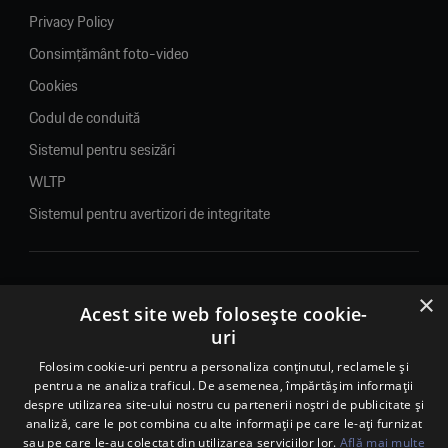
Privacy Policy
Consimțământ foto-video
Cookies
Codul de conduită
Sistemul pentru sesizări
WLTP
Sistemul pentru avertizori de integritate
×
© 2026. Porsche Inter Auto Romania. Toate drepturile rezervate.
Acest site web folosește cookie-
uri
Porsche Inter Auto Romania SRL
RO22188461 J2007002067233
Folosim cookie-uri pentru a personaliza conținutul, reclamele și
pentru a ne analiza traficul. De asemenea, împărtășim informații
B-dul Pipera, nr. 2, Sala 1, Etaj 2, Voluntari, jud.Ilfov - sediu
despre utilizarea site-ului nostru cu partenerii noștri de publicitate și
social
analiză, care le pot combina cu alte informații pe care le-ați furnizat
B-dul Pipera, nr. 1/X, Centrul Porsche București – PCB,
sau pe care le-au colectat din utilizarea serviciilor lor.
Află mai multe