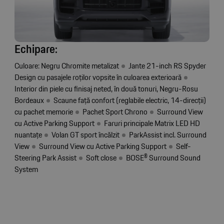
Echipare:
Culoare: Negru Chromite metalizat
Jante 21-inch RS Spyder
Design cu pasajele roților vopsite în culoarea exterioară
Interior din piele cu finisaj neted, în două tonuri, Negru-Rosu
Bordeaux
Scaune față confort (reglabile electric, 14-direcții)
cu pachet memorie
Pachet Sport Chrono
Surround View
cu Active Parking Support
Faruri principale Matrix LED HD
nuantațe
Volan GT sport încălzit
ParkAssist incl. Surround
View
Surround View cu Active Parking Support
Self-
Steering Park Assist
Soft close
BOSE®️ Surround Sound
System