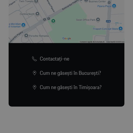
Contactaţi-ne
Cum ne găsești în București?
Cum ne găsești în Timișoara?