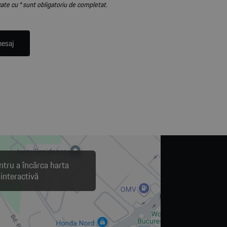
te cu * sunt obligatoriu de completat.
mesaj
ntru a încărca harta
interactivă