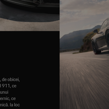
 de obicei,
l 911, ce
 unui
ernic, ce
nică. Ia loc