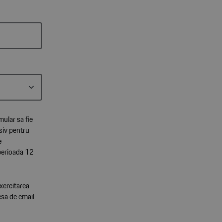
mular sa fie
siv pentru
e
 perioada 12
xercitarea
resa de email