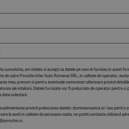
la cunostinta, am inteles si accept ca datele pe care le furnizez in acest for
te de catre Porsche Inter Auto Romania SRL, in calitate de operator, exclu
rea mea, precum si pentru eventuale comunicari ulterioare privind detaliil
torice ale intalnirii. Datele furnizate vor fi prelucrate de operator pentru o
a data colectarii.
i suplimentarea privind prelucrarea datelor dumneavoastra si/ sau pentru e
 care le aveti in calitate de persoana vizata, ne puteti contacta utilizand ad
@porsche.ro.