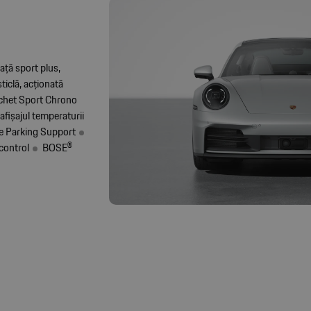
ață sport plus,
ticlă, acționată
chet Sport Chrono
afișajul temperaturii
e Parking Support
control
BOSE®️