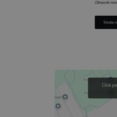
Câmpurile marca
Trimite 
Click pe