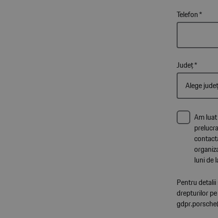
Telefon
*
Județ
*
Am luat 
prelucra
contacta
organiza
luni de l
Pentru detali
drepturilor pe
gdpr.porsche