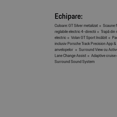
Echipare:
Culoare: GT Silver metalizat
Scaune f
reglabile electric 4-directii
Trapă din s
electric
Volan GT Sport încălzit
Pa
inclusiv Porsche Track Precision App & 
anvelopelor
Surround View cu Activ
Lane Change Assist
Adaptive cruise 
Surround Sound System