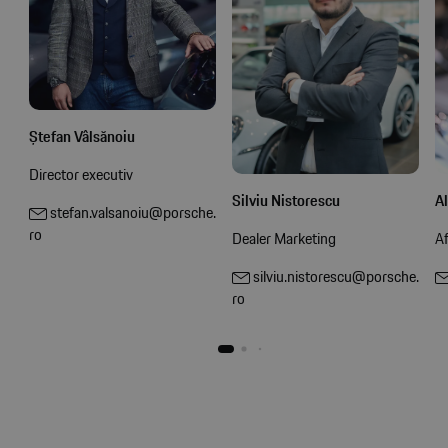
Ștefan Vâlsănoiu
Director executiv
Al
Silviu Nistorescu
stefan.valsanoiu@porsche.
ro
Af
Dealer Marketing
silviu.nistorescu@porsche.
ro