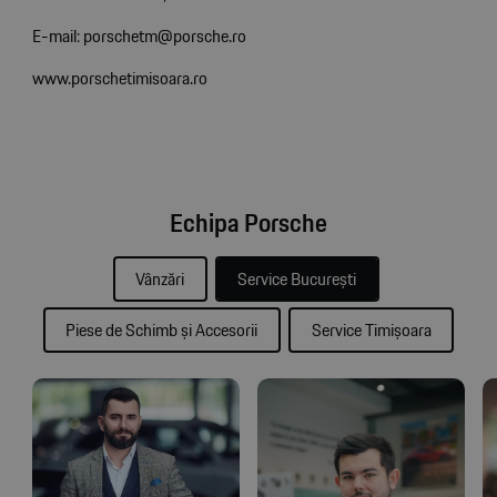
E-mail: porschetm@porsche.ro
www.porschetimisoara.ro
Echipa Porsche
Vânzări
Service București
Piese de Schimb și Accesorii
Service Timișoara