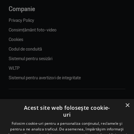
Companie
Privacy Policy
Consimțământ foto-video
Cookies
Codul de conduită
Sistemul pentru sesizări
WLTP
Sistemul pentru avertizori de integritate
×
© 2026. Porsche Inter Auto Romania. Toate drepturile rezervate.
Acest site web folosește cookie-
uri
Porsche Inter Auto Romania SRL
RO22188461 J2007002067233
Folosim cookie-uri pentru a personaliza conținutul, reclamele și
pentru a ne analiza traficul. De asemenea, împărtășim informații
B-dul Pipera, nr. 2, Sala 1, Etaj 2, Voluntari, jud.Ilfov - sediu