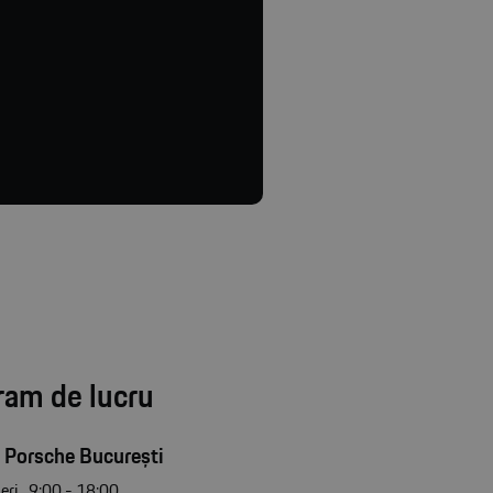
ram de lucru
 Porsche București
eri
9:00 - 18:00