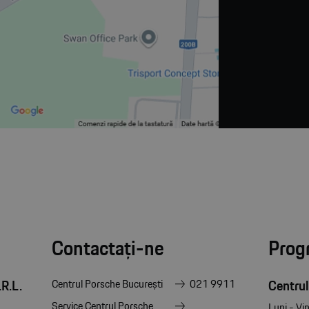
Contactați-ne
Prog
R.L.
Centrul
Centrul Porsche București
021 9911
Service Centrul Porsche
Luni - Vin