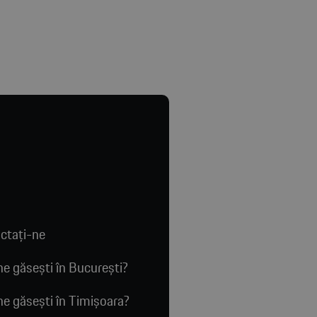
ctaţi-ne
e găsești în București?
e găsești în Timișoara?