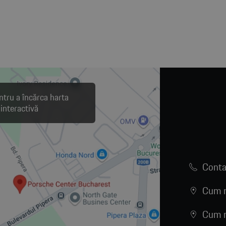
ntru a încărca harta
interactivă
Conta
Cum n
Cum n