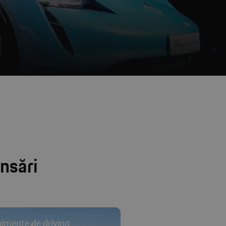
nsări
imente de driving