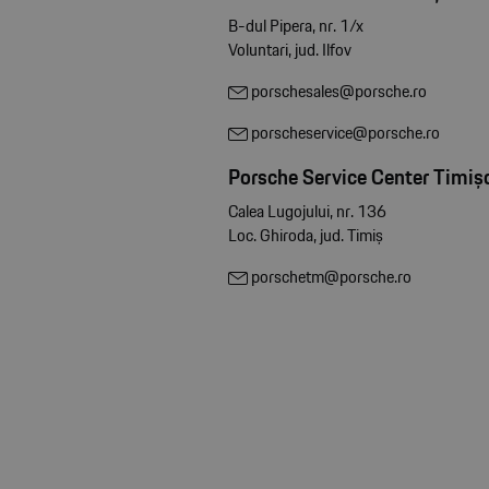
B-dul Pipera, nr. 1/x
Voluntari, jud. Ilfov
porschesales@porsche.ro
porscheservice@porsche.ro
Porsche Service Center Timiș
Calea Lugojului, nr. 136
Loc. Ghiroda, jud. Timiș
porschetm@porsche.ro