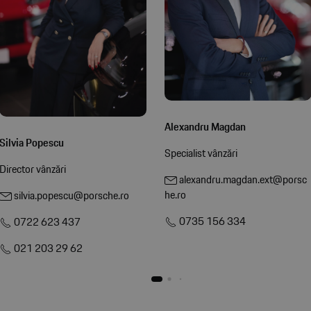
Alexandru Magdan
Silvia Popescu
Specialist vânzări
Director vânzări
alexandru.magdan.ext@porsc
he.ro
silvia.popescu@porsche.ro
0735 156 334
0722 623 437
021 203 29 62