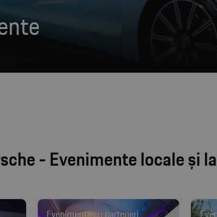
ente
che - Evenimente locale și la
Evenimente cu parteneri
Even