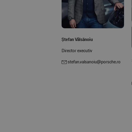
Ștefan Vâlsănoiu
Director executiv
stefan.valsanoiu@porsche.ro