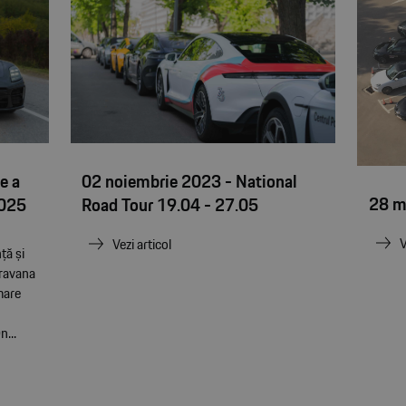
e a
02 noiembrie 2023 - National
28 m
2025
Road Tour 19.04 - 27.05
V
Vezi articol
ță și
aravana
mare
...