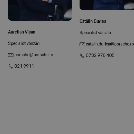
Cătălin Durlea
Aurelian Vișan
Specialist vânzări
Specialist vânzări
catalin.durlea@porsche.ro
porsche@porsche.ro
0732 970 405
021 9911