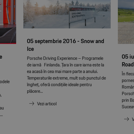
05 septembrie 2016 - Snow and
Ice
e
05 i
Porsche Driving Experience – Programele
Road
de iarnă Finlanda. Țara în care iarna este la
ea acasă în cea mai mare parte a anului.
În fie
Temperaturile extreme, mult sub punctul de
pornes
modele
îngheţ, oferă condiţiile ideale pentru
Români
plăcere...
Porsch
,
prin Ba
Vezi articol
Suceav
 au
..
V