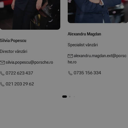
Alexandru Magdan
Silvia Popescu
Specialist vânzări
Director vânzări
alexandru.magdan.ext@porsc
he.ro
silvia.popescu@porsche.ro
0735 156 334
0722 623 437
021 203 29 62