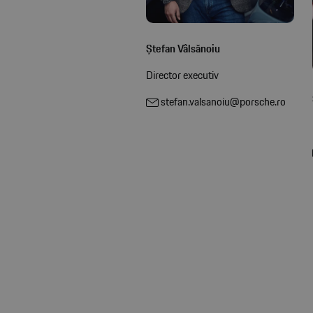
Ștefan Vâlsănoiu
Director executiv
stefan.valsanoiu@porsche.ro