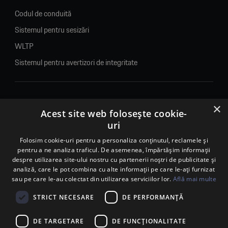
Codul de conduită
Sistemul pentru sesizări
WLTP
Sistemul pentru avertizori de integritate
×
© 2026. Porsche Inter Auto Romania. Toate drepturile rezervate.
Acest site web folosește cookie-
uri
Porsche Inter Auto Romania SRL
RO22188461 J2007002067233
Folosim cookie-uri pentru a personaliza conținutul, reclamele și
pentru a ne analiza traficul. De asemenea, împărtășim informații
B-dul Pipera, nr. 2, Sala 1, Etaj 2, Voluntari, jud.Ilfov - sediu
despre utilizarea site-ului nostru cu partenerii noștri de publicitate și
social
analiză, care le pot combina cu alte informații pe care le-ați furnizat
B-dul Pipera, nr. 1/X, Centrul Porsche București – PCB,
sau pe care le-au colectat din utilizarea serviciilor lor.
Află mai multe
Voluntari, jud. Ilfov – punct de lucru
Calea Lugojului, nr. 136, loc. Ghiroda, jud. Timiș – punct de
STRICT NECESARE
DE PERFORMANȚĂ
lucru Timișoara
DE TARGETARE
DE FUNCŢIONALITATE