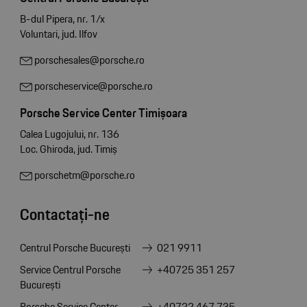
B-dul Pipera, nr. 1/x
Voluntari, jud. Ilfov
porschesales@porsche.ro
porscheservice@porsche.ro
Porsche Service Center Timișoara
Calea Lugojului, nr. 136
Loc. Ghiroda, jud. Timiș
porschetm@porsche.ro
Contactați-ne
Centrul Porsche București
021 9911
Service Centrul Porsche
+40725 351 257
București
Porsche Service Center
+40722 467 735