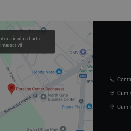
ntru a încărca harta
interactivă
Conta
Cum n
Cum n