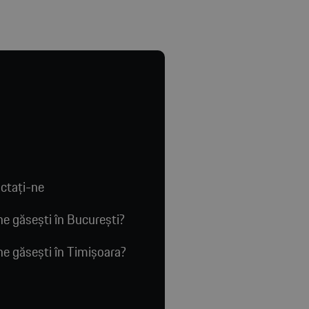
ctaţi-ne
e găsești în București?
e găsești în Timișoara?