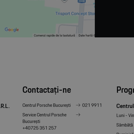
Contactați-ne
Prog
R.L.
Centrul
Centrul Porsche București
021 9911
Service Centrul Porsche
Luni - Vin
București
Sâmbătă
+40725 351 257