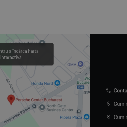
ntru a încărca harta
interactivă
Conta
Cum n
Cum n