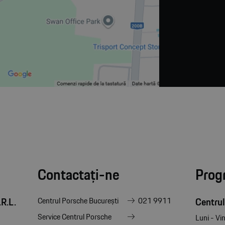
Contactați-ne
Prog
R.L.
Centrul
Centrul Porsche București
021 9911
Service Centrul Porsche
Luni - Vin