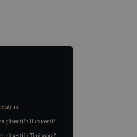
ctaţi-ne
e găsești în București?
e găsești în Timișoara?