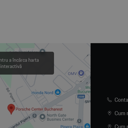
ntru a încărca harta
interactivă
Conta
Cum n
Cum n