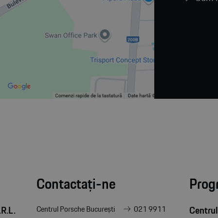
Contactați-ne
Prog
R.L.
Centrul
Centrul Porsche București
021 9911