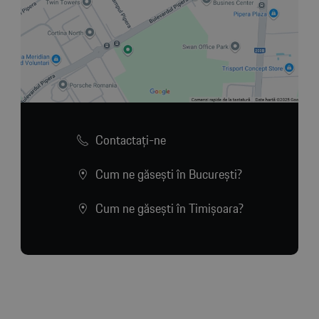
Contactaţi-ne
Cum ne găsești în București?
Cum ne găsești în Timișoara?