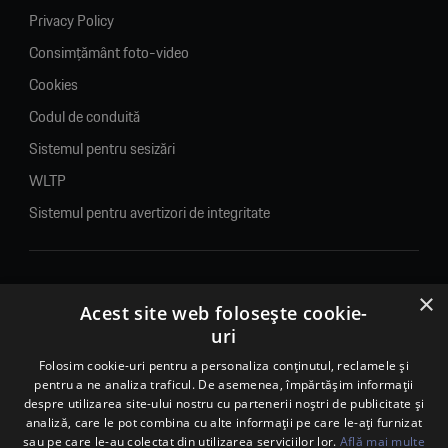
Privacy Policy
Consimțământ foto-video
Cookies
Codul de conduită
Sistemul pentru sesizări
WLTP
Sistemul pentru avertizori de integritate
×
© 2026. Porsche Inter Auto Romania. Toate drepturile rezervate.
Acest site web folosește cookie-
uri
Porsche Inter Auto Romania SRL
Folosim cookie-uri pentru a personaliza conținutul, reclamele și
RO22188461 J2007002067233
pentru a ne analiza traficul. De asemenea, împărtășim informații
B-dul Pipera, nr. 2, Sala 1, Etaj 2, Voluntari, jud.Ilfov - sediu
despre utilizarea site-ului nostru cu partenerii noștri de publicitate și
social
analiză, care le pot combina cu alte informații pe care le-ați furnizat
B-dul Pipera, nr. 1/X, Centrul Porsche București – PCB,
sau pe care le-au colectat din utilizarea serviciilor lor.
Află mai multe