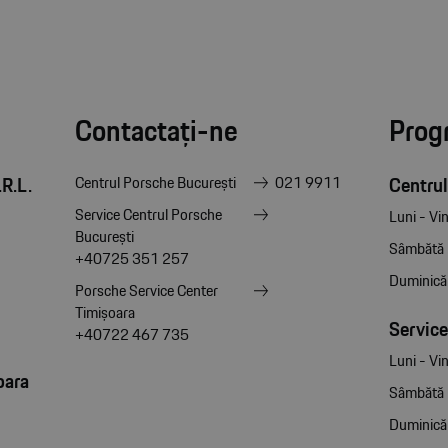
Contactați-ne
Prog
R.L.
Centrul
Centrul Porsche București
021 9911
Service Centrul Porsche
Luni - Vin
București
Sâmbătă
+40725 351 257
Duminică
Porsche Service Center
Timișoara
Service
+40722 467 735
Luni - Vin
oara
Sâmbătă
Duminică