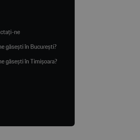
ctaţi-ne
e găsești în București?
e găsești în Timișoara?