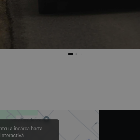
ntru a încărca harta
interactivă