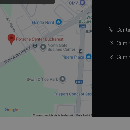
Conta
Cum n
Cum n