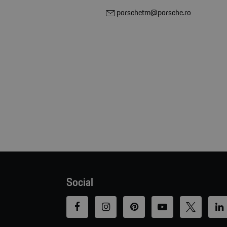
porschetm@porsche.ro
Social