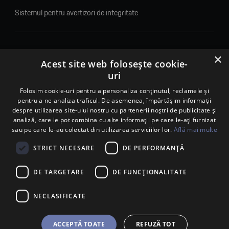
Sistemul pentru avertizori de integritate
×
© 2026. Porsche Inter Auto Romania. Toate drepturile rezervate.
Acest site web folosește cookie-
uri
Porsche Inter Auto Romania SRL
RO22188461 J2007002067233
Folosim cookie-uri pentru a personaliza conținutul, reclamele și
pentru a ne analiza traficul. De asemenea, împărtășim informații
B-dul Pipera, nr. 2, Sala 1, Etaj 2, Voluntari, jud.Ilfov - sediu
despre utilizarea site-ului nostru cu partenerii noștri de publicitate și
social
analiză, care le pot combina cu alte informații pe care le-ați furnizat
B-dul Pipera, nr. 1/X, Centrul Porsche București – PCB,
sau pe care le-au colectat din utilizarea serviciilor lor.
Află mai multe
Voluntari, jud. Ilfov – punct de lucru
Calea Lugojului, nr. 136, loc. Ghiroda, jud. Timiș – punct de
STRICT NECESARE
DE PERFORMANȚĂ
lucru Timișoara
DE TARGETARE
DE FUNCŢIONALITATE
NECLASIFICATE
ACCEPTĂ TOATE
REFUZĂ TOT