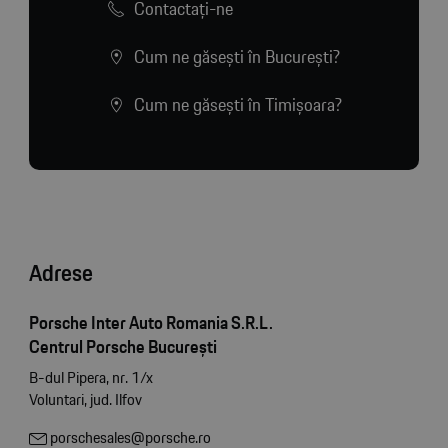
Contactaţi-ne
Cum ne găsești în București?
Cum ne găsești în Timișoara?
Adrese
Porsche Inter Auto Romania S.R.L.
Centrul Porsche București
B-dul Pipera, nr. 1/x
Voluntari, jud. Ilfov
porschesales@porsche.ro