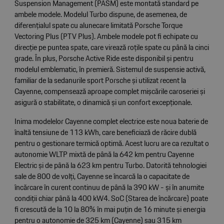
Suspension Management (PASM) este montată standard pe
ambele modele. Modelul Turbo dispune, de asemenea, de
diferențialul spate cu alunecare limitată Porsche Torque
Vectoring Plus (PTV Plus). Ambele modele pot fi echipate cu
direcție pe puntea spate, care virează roțile spate cu până la cinci
grade. În plus, Porsche Active Ride este disponibil și pentru
modelul emblematic, în premieră. Sistemul de suspensie activă,
familiar de la sedanurile sport Porsche și utilizat recent la
Cayenne, compensează aproape complet mișcările caroseriei și
asigură o stabilitate, o dinamică și un confort excepționale.
Inima modelelor Cayenne complet electrice este noua baterie de
înaltă tensiune de 113 kWh, care beneficiază de răcire dublă
pentru o gestionare termică optimă. Acest lucru are ca rezultat o
autonomie WLTP mixtă de până la 642 km pentru Cayenne
Electric și de până la 623 km pentru Turbo. Datorită tehnologiei
sale de 800 de volți, Cayenne se încarcă la o capacitate de
încărcare în curent continuu de până la 390 kW - și în anumite
condiții chiar până la 400 kW4. SoC (Starea de încărcare) poate
fi crescută de la 10 la 80% în mai puțin de 16 minute și energia
pentru o autonomie de 325 km (Cayenne) sau 315 km