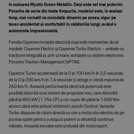
în culoarea Mystic Green Metallic. Deși este cel mai puternic
Porsche de serie din toate timpurile, modelul este, în același
timp, mai versatil ca niciodată: dinamic pe șosea, sigur pe
teren accidentat și confortabil în călătoriile lungi, având o
autonomie impresionantă.
Familia Cayenne complet electrică cuprinde momentan două
modele: Cayenne Electric și Cayenne Turbo Electric – ambele cu
tracțiune integrală și, prin urmare, echipate cu sistem electronic
Porsche Traction Management (ePTM).
Cayenne Turbo accelerează de la 0 la 100 km/h în 2,5 secunde,
de la 0 la 200 km/h în 7,4 secunde și atinge o viteză maximă de
260 km/h. Această performanță electrică puternică este
posibilă datorită unui sistem de propulsie nou, care dezvoltă
până la 850 kW (1.156 CP) și un cuplu de până la 1.500 Nm
atunci când este activat sistemul Launch Control. Varianta
Turbo dispune de răcire directă cu ulei a motorului electric de pe
puntea spate pentru a asigura putere și eficiență continue
ridicate. Această inovație este preluată din motorsport.