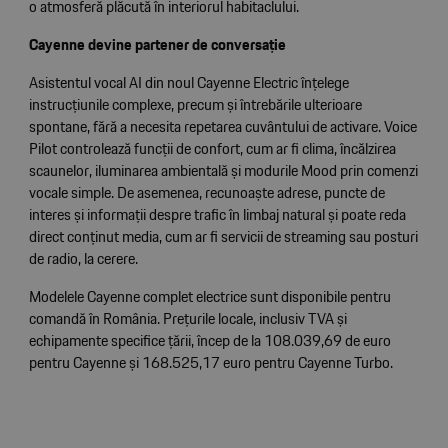
o atmosferă plăcută în interiorul habitaclului.
Cayenne devine partener de conversație
Asistentul vocal AI din noul Cayenne Electric înțelege
instrucțiunile complexe, precum și întrebările ulterioare
spontane, fără a necesita repetarea cuvântului de activare. Voice
Pilot controlează funcții de confort, cum ar fi clima, încălzirea
scaunelor, iluminarea ambientală și modurile Mood prin comenzi
vocale simple. De asemenea, recunoaște adrese, puncte de
interes și informații despre trafic în limbaj natural și poate reda
direct conținut media, cum ar fi servicii de streaming sau posturi
de radio, la cerere.
Modelele Cayenne complet electrice sunt disponibile pentru
comandă în România. Prețurile locale, inclusiv TVA și
echipamente specifice țării, încep de la 108.039,69 de euro
pentru Cayenne și 168.525,17 euro pentru Cayenne Turbo.