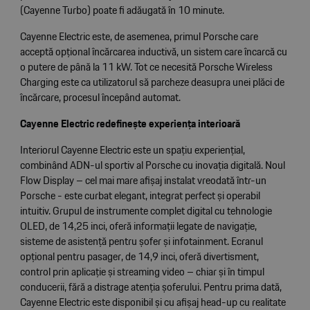
(Cayenne Turbo) poate fi adăugată în 10 minute.
Cayenne Electric este, de asemenea, primul Porsche care
acceptă opțional încărcarea inductivă, un sistem care încarcă cu
o putere de până la 11 kW. Tot ce necesită Porsche Wireless
Charging este ca utilizatorul să parcheze deasupra unei plăci de
încărcare, procesul începând automat.
Cayenne Electric redefinește experiența interioară
Interiorul Cayenne Electric este un spațiu experiențial,
combinând ADN-ul sportiv al Porsche cu inovația digitală. Noul
Flow Display – cel mai mare afișaj instalat vreodată într-un
Porsche - este curbat elegant, integrat perfect și operabil
intuitiv. Grupul de instrumente complet digital cu tehnologie
OLED, de 14,25 inci, oferă informații legate de navigație,
sisteme de asistență pentru șofer și infotainment. Ecranul
opțional pentru pasager, de 14,9 inci, oferă divertisment,
control prin aplicație și streaming video – chiar și în timpul
conducerii, fără a distrage atenția șoferului. Pentru prima dată,
Cayenne Electric este disponibil și cu afișaj head-up cu realitate