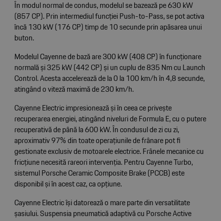
În modul normal de condus, modelul se bazează pe 630 kW
(857 CP). Prin intermediul funcției Push-to-Pass, se pot activa
încă 130 kW (176 CP) timp de 10 secunde prin apăsarea unui
buton.
Modelul Cayenne de bază are 300 kW (408 CP) în funcționare
normală și 325 kW (442 CP) și un cuplu de 835 Nm cu Launch
Control. Acesta accelerează de la 0 la 100 km/h în 4,8 secunde,
atingând o viteză maximă de 230 km/h.
Cayenne Electric impresionează și în ceea ce privește
recuperarea energiei, atingând niveluri de Formula E, cu o putere
recuperativă de până la 600 kW. În condusul de zi cu zi,
aproximativ 97% din toate operațiunile de frânare pot fi
gestionate exclusiv de motoarele electrice. Frânele mecanice cu
fricțiune necesită rareori intervenția. Pentru Cayenne Turbo,
sistemul Porsche Ceramic Composite Brake (PCCB) este
disponibil și în acest caz, ca opțiune.
Cayenne Electric își datorează o mare parte din versatilitate
șasiului. Suspensia pneumatică adaptivă cu Porsche Active