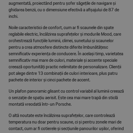
augmentată, proiectând pentru șofer săgețile de navigare și
ghidarea benzii, cu o dimensiune efectivă a afișajului de 87 de
inchi.
Noile caracteristici de confort, cum ar fi scaunele din spate
reglabile electric, încălzirea suprafețelor și modurile Mood, care
orchestrează funcțiile luminii, climei, sunetului și scaunelor
pentru a crea atmosfere distincte diferite îmbunătățesc
semnificativ experiența de conducere. În același timp, varietatea
semnificativ mai mare de culori, materiale și accente speciale
creează oportunități practic nelimitate de personalizare. Clienții
pot alege dintre 13 combinații de culori interioare, plus patru
pachete de interior și cinci pachete de accent.
Un plafon panoramic glisant cu control variabil al luminii creează
o senzație de spațiu aerisit. Este cea mai mare trapă din sticlă
montată vreodată într-un Porsche.
O altă noutate este încălzirea suprafețelor, care controlează
temperatura nu doar pentru scaune, ci și pentru zonele mari de
contact, cum ar fi cotierele și secțiunile panourilor ușilor, oferind