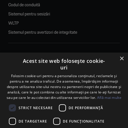
Codul de conduită
Sistemul pentru sesizări
WLTP
Sistemul pentru avertizori de integritate
×
© 2026. Porsche Inter Auto Romania. Toate drepturile rezervate.
Acest site web folosește cookie-
uri
Porsche Inter Auto Romania SRL
Folosim cookie-uri pentru a personaliza conținutul, reclamele și
RO22188461 J2007002067233
pentru a ne analiza traficul. De asemenea, împărtășim informații
B-dul Pipera, nr. 2, Sala 1, Etaj 2, Voluntari, jud.Ilfov - sediu
despre utilizarea site-ului nostru cu partenerii noștri de publicitate și
social
analiză, care le pot combina cu alte informații pe care le-ați furnizat
B-dul Pipera, nr. 1/X, Centrul Porsche București – PCB,
sau pe care le-au colectat din utilizarea serviciilor lor.
Află mai multe
Voluntari, jud. Ilfov – punct de lucru
Calea Lugojului, nr. 136, loc. Ghiroda, jud. Timiș – punct de
STRICT NECESARE
DE PERFORMANȚĂ
lucru Timișoara
DE TARGETARE
DE FUNCŢIONALITATE