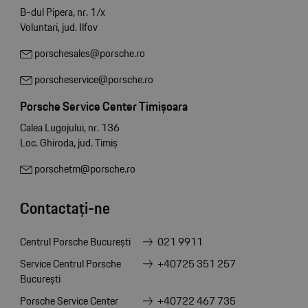
B-dul Pipera, nr. 1/x
Voluntari, jud. Ilfov
porschesales@porsche.ro
porscheservice@porsche.ro
Porsche Service Center Timișoara
Calea Lugojului, nr. 136
Loc. Ghiroda, jud. Timiș
porschetm@porsche.ro
Contactați-ne
Centrul Porsche București
021 9911
Service Centrul Porsche
+40725 351 257
București
Porsche Service Center
+40722 467 735