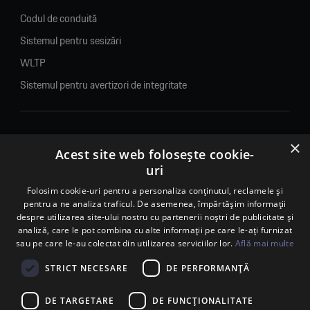
Codul de conduită
Sistemul pentru sesizări
WLTP
Sistemul pentru avertizori de integritate
×
© 2026. Porsche Inter Auto Romania. Toate drepturile rezervate.
Acest site web folosește cookie-
uri
Porsche Inter Auto Romania SRL
RO22188461 J2007002067233
Folosim cookie-uri pentru a personaliza conținutul, reclamele și
pentru a ne analiza traficul. De asemenea, împărtășim informații
B-dul Pipera, nr. 2, Sala 1, Etaj 2, Voluntari, jud.Ilfov - sediu
despre utilizarea site-ului nostru cu partenerii noștri de publicitate și
social
analiză, care le pot combina cu alte informații pe care le-ați furnizat
B-dul Pipera, nr. 1/X, Centrul Porsche București – PCB,
sau pe care le-au colectat din utilizarea serviciilor lor.
Află mai multe
Voluntari, jud. Ilfov – punct de lucru
Calea Lugojului, nr. 136, loc. Ghiroda, jud. Timiș – punct de
STRICT NECESARE
DE PERFORMANȚĂ
lucru Timișoara
DE TARGETARE
DE FUNCŢIONALITATE