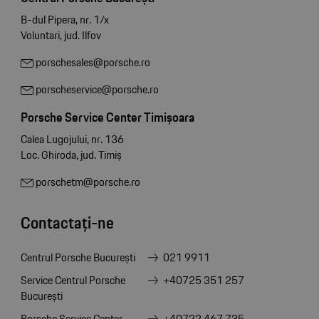
B-dul Pipera, nr. 1/x
Voluntari, jud. Ilfov
porschesales@porsche.ro
porscheservice@porsche.ro
Porsche Service Center Timișoara
Calea Lugojului, nr. 136
Loc. Ghiroda, jud. Timiș
porschetm@porsche.ro
Contactați-ne
Centrul Porsche București
021 9911
Service Centrul Porsche
+40725 351 257
București
Porsche Service Center
+40722 467 735