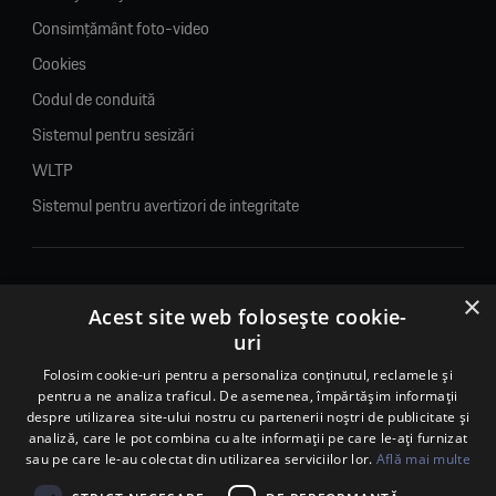
Consimțământ foto-video
Cookies
Codul de conduită
Sistemul pentru sesizări
WLTP
Sistemul pentru avertizori de integritate
×
© 2026. Porsche Inter Auto Romania. Toate drepturile rezervate.
Acest site web folosește cookie-
uri
Porsche Inter Auto Romania SRL
RO22188461 J2007002067233
Folosim cookie-uri pentru a personaliza conținutul, reclamele și
pentru a ne analiza traficul. De asemenea, împărtășim informații
B-dul Pipera, nr. 2, Sala 1, Etaj 2, Voluntari, jud.Ilfov - sediu
despre utilizarea site-ului nostru cu partenerii noștri de publicitate și
social
analiză, care le pot combina cu alte informații pe care le-ați furnizat
B-dul Pipera, nr. 1/X, Centrul Porsche București – PCB,
sau pe care le-au colectat din utilizarea serviciilor lor.
Află mai multe
Voluntari, jud. Ilfov – punct de lucru