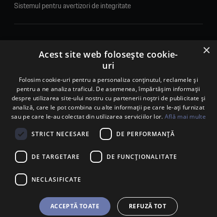
Sistemul pentru avertizori de integritate
×
© 2026. Porsche Inter Auto Romania. Toate drepturile rezervate.
Acest site web folosește cookie-
uri
Porsche Inter Auto Romania SRL
RO22188461 J2007002067233
Folosim cookie-uri pentru a personaliza conținutul, reclamele și
pentru a ne analiza traficul. De asemenea, împărtășim informații
B-dul Pipera, nr. 2, Sala 1, Etaj 2, Voluntari, jud.Ilfov - sediu
despre utilizarea site-ului nostru cu partenerii noștri de publicitate și
social
analiză, care le pot combina cu alte informații pe care le-ați furnizat
B-dul Pipera, nr. 1/X, Centrul Porsche București – PCB,
sau pe care le-au colectat din utilizarea serviciilor lor.
Află mai multe
Voluntari, jud. Ilfov – punct de lucru
Calea Lugojului, nr. 136, loc. Ghiroda, jud. Timiș – punct de
STRICT NECESARE
DE PERFORMANȚĂ
lucru Timișoara
DE TARGETARE
DE FUNCŢIONALITATE
NECLASIFICATE
ACCEPTĂ TOATE
REFUZĂ TOT