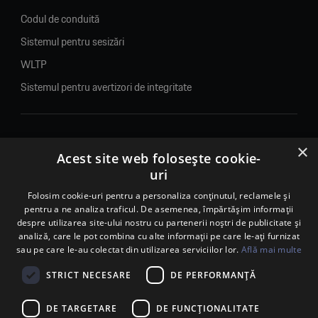
Codul de conduită
Sistemul pentru sesizări
WLTP
Sistemul pentru avertizori de integritate
×
© 2026. Porsche Inter Auto Romania. Toate drepturile rezervate.
Acest site web folosește cookie-
uri
Porsche Inter Auto Romania SRL
RO22188461 J2007002067233
Folosim cookie-uri pentru a personaliza conținutul, reclamele și
pentru a ne analiza traficul. De asemenea, împărtășim informații
B-dul Pipera, nr. 2, Sala 1, Etaj 2, Voluntari, jud.Ilfov - sediu
despre utilizarea site-ului nostru cu partenerii noștri de publicitate și
social
analiză, care le pot combina cu alte informații pe care le-ați furnizat
B-dul Pipera, nr. 1/X, Centrul Porsche București – PCB,
sau pe care le-au colectat din utilizarea serviciilor lor.
Află mai multe
Voluntari, jud. Ilfov – punct de lucru
Calea Lugojului, nr. 136, loc. Ghiroda, jud. Timiș – punct de
STRICT NECESARE
DE PERFORMANȚĂ
lucru Timișoara
DE TARGETARE
DE FUNCŢIONALITATE