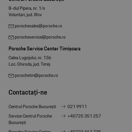
B-dul Pipera, nr. 1/x
Voluntari, jud. Ilfov
porschesales@porsche.ro
porscheservice@porsche.ro
Porsche Service Center Timișoara
Calea Lugojului, nr. 136
Loc. Ghiroda, jud. Timiș
porschetm@porsche.ro
Contactați-ne
Centrul Porsche București
021 9911
Service Centrul Porsche
+40725 351 257
București
Porsche Service Center
+40722 467 735