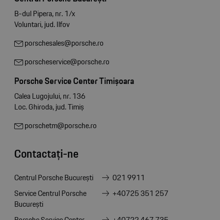
B-dul Pipera, nr. 1/x
Voluntari, jud. Ilfov
porschesales@porsche.ro
porscheservice@porsche.ro
Porsche Service Center Timișoara
Calea Lugojului, nr. 136
Loc. Ghiroda, jud. Timiș
porschetm@porsche.ro
Contactați-ne
Centrul Porsche București
021 9911
Service Centrul Porsche
+40725 351 257
București
Porsche Service Center
+40722 467 735