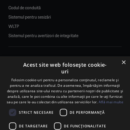
Codul de conduită
Sistemul pentru sesizări
WLTP
Sistemul pentru avertizori de integritate
×
© 2026. Porsche Inter Auto Romania. Toate drepturile rezervate.
Acest site web folosește cookie-
uri
Porsche Inter Auto Romania SRL
RO22188461 J2007002067233
Folosim cookie-uri pentru a personaliza conținutul, reclamele și
pentru a ne analiza traficul. De asemenea, împărtășim informații
B-dul Pipera, nr. 2, Sala 1, Etaj 2, Voluntari, jud.Ilfov - sediu
despre utilizarea site-ului nostru cu partenerii noștri de publicitate și
social
analiză, care le pot combina cu alte informații pe care le-ați furnizat
B-dul Pipera, nr. 1/X, Centrul Porsche București – PCB,
sau pe care le-au colectat din utilizarea serviciilor lor.
Află mai multe
Voluntari, jud. Ilfov – punct de lucru
Calea Lugojului, nr. 136, loc. Ghiroda, jud. Timiș – punct de
STRICT NECESARE
DE PERFORMANȚĂ
lucru Timișoara
DE TARGETARE
DE FUNCŢIONALITATE