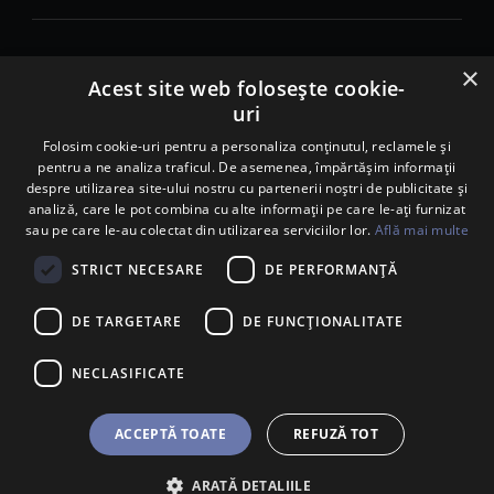
×
© 2026. Porsche Inter Auto Romania. Toate drepturile rezervate.
Acest site web folosește cookie-
uri
Porsche Inter Auto Romania SRL
RO22188461 J2007002067233
Folosim cookie-uri pentru a personaliza conținutul, reclamele și
pentru a ne analiza traficul. De asemenea, împărtășim informații
B-dul Pipera, nr. 2, Sala 1, Etaj 2, Voluntari, jud.Ilfov - sediu
despre utilizarea site-ului nostru cu partenerii noștri de publicitate și
social
analiză, care le pot combina cu alte informații pe care le-ați furnizat
B-dul Pipera, nr. 1/X, Centrul Porsche București – PCB,
sau pe care le-au colectat din utilizarea serviciilor lor.
Află mai multe
Voluntari, jud. Ilfov – punct de lucru
Calea Lugojului, nr. 136, loc. Ghiroda, jud. Timiș – punct de
STRICT NECESARE
DE PERFORMANȚĂ
lucru Timișoara
DE TARGETARE
DE FUNCŢIONALITATE
NECLASIFICATE
ACCEPTĂ TOATE
REFUZĂ TOT
ARATĂ DETALIILE