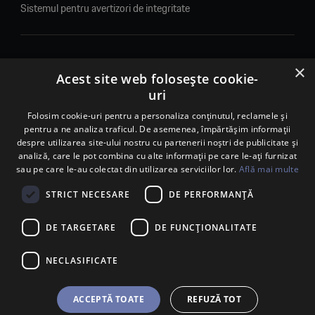
Sistemul pentru avertizori de integritate
×
© 2026. Porsche Inter Auto Romania. Toate drepturile rezervate.
Acest site web folosește cookie-
uri
Porsche Inter Auto Romania SRL
RO22188461 J2007002067233
Folosim cookie-uri pentru a personaliza conținutul, reclamele și
pentru a ne analiza traficul. De asemenea, împărtășim informații
B-dul Pipera, nr. 2, Sala 1, Etaj 2, Voluntari, jud.Ilfov - sediu
despre utilizarea site-ului nostru cu partenerii noștri de publicitate și
social
analiză, care le pot combina cu alte informații pe care le-ați furnizat
B-dul Pipera, nr. 1/X, Centrul Porsche București – PCB,
sau pe care le-au colectat din utilizarea serviciilor lor.
Află mai multe
Voluntari, jud. Ilfov – punct de lucru
Calea Lugojului, nr. 136, loc. Ghiroda, jud. Timiș – punct de
STRICT NECESARE
DE PERFORMANȚĂ
lucru Timișoara
DE TARGETARE
DE FUNCŢIONALITATE
NECLASIFICATE
ACCEPTĂ TOATE
REFUZĂ TOT