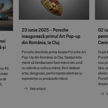
23 iunie 2025 - Porsche
02 i
inaugurează primul Art Pop-up
pentr
 noi
din România, la Cluj
Cent
ă și
Porsche deschide prima locație Porsche Art
După l
Pop-Up din România, la Cluj. Spațiul este
Porsch
menit să familiarizeze fanii mărcii din zonă
nou por
cu valorile și cultura mărcii, fiind dedicat
țării, 
era 4S
artei, designului, performanței electrice și
aliniat
riolet.
experienței cu produsele mărcii.
Porsch
ma de
dreams
S,
Vezi articol
V