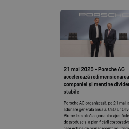
21 mai 2025 - Porsche AG
accelerează redimensionare
companiei și menține divide
stabile
Porsche AG organizează, pe 21 mai, a
adunare generală anuală. CEO Dr Oliv
Blume le explică acționarilor ajustările 
de produse și a planificării corporativ
care echipa de management nou for