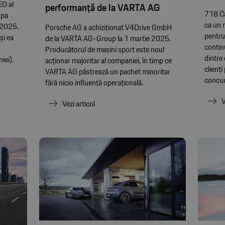
EO al
performanță de la VARTA AG
718 C
opa
ca un 
, 2025.
Porsche AG a achiziționat V4Drive GmbH
pentru 
și ea
de la VARTA AG-Group la 1 martie 2025.
contin
Producătorul de mașini sport este noul
dintre
iei).
acționar majoritar al companiei, în timp ce
clienți
VARTA AG păstrează un pachet minoritar
concur
fără nicio influență operațională.
V
Vezi articol