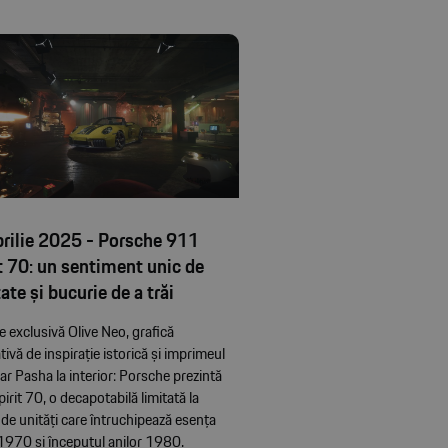
prilie 2025 - Porsche 911
t 70: un sentiment unic de
tate și bucurie de a trăi
e exclusivă Olive Neo, grafică
ivă de inspirație istorică și imprimeul
ar Pasha la interior: Porsche prezintă
irit 70, o decapotabilă limitată la
de unități care întruchipează esența
 1970 și începutul anilor 1980.