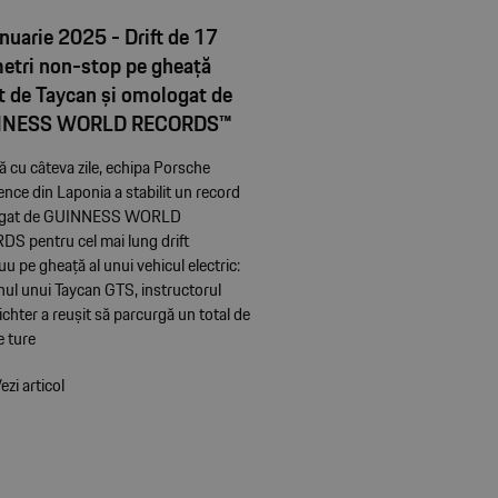
nuarie 2025 - Drift de 17
metri non-stop pe gheață
t de Taycan și omologat de
NNESS WORLD RECORDS™
ă cu câteva zile, echipa Porsche
ence din Laponia a stabilit un record
gat de GUINNESS WORLD
S pentru cel mai lung drift
uu pe gheață al unui vehicul electric:
anul unui Taycan GTS, instructorul
ichter a reușit să parcurgă un total de
 ture
ezi articol