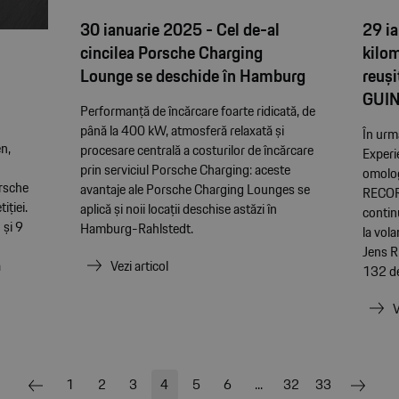
30 ianuarie 2025 - Cel de-al
29 ia
cincilea Porsche Charging
kilo
Lounge se deschide în Hamburg
reuși
GUI
Performanță de încărcare foarte ridicată, de
până la 400 kW, atmosferă relaxată și
În urm
en,
procesare centrală a costurilor de încărcare
Experi
prin serviciul Porsche Charging: aceste
omolo
orsche
avantaje ale Porsche Charging Lounges se
RECORD
iției.
aplică și noii locații deschise astăzi în
contin
 și 9
Hamburg-Rahlstedt.
la vol
Jens R
ă
Vezi articol
132 de
V
1
2
3
4
5
6
...
32
33