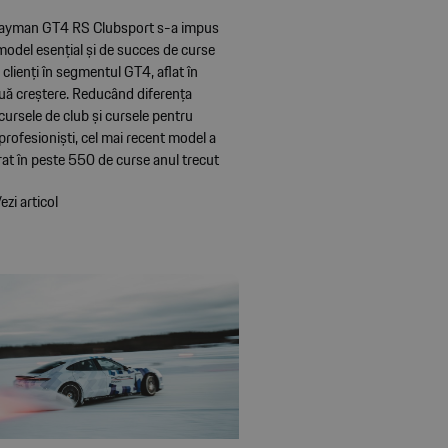
ayman GT4 RS Clubsport s-a impus
model esențial și de succes de curse
clienți în segmentul GT4, aflat în
uă creștere. Reducând diferența
 cursele de club și cursele pentru
 profesioniști, cel mai recent model a
at în peste 550 de curse anul trecut
ezi articol