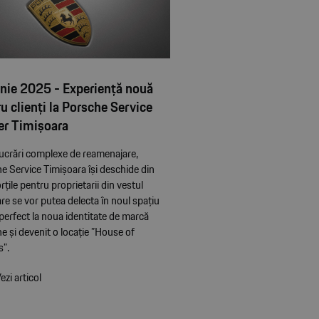
unie 2025 - Experiență nouă
u clienți la Porsche Service
er Timișoara
ucrări complexe de reamenajare,
e Service Timișoara își deschide din
țile pentru proprietarii din vestul
care se vor putea delecta în noul spațiu
 perfect la noua identitate de marcă
e și devenit o locație ”House of
”.
ezi articol