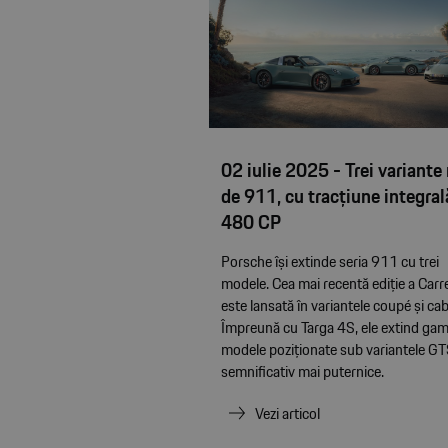
02 iulie 2025 - Trei variante
de 911, cu tracțiune integral
480 CP
Porsche își extinde seria 911 cu trei
modele. Cea mai recentă ediție a Carr
este lansată în variantele coupé și cab
Împreună cu Targa 4S, ele extind ga
modele poziționate sub variantele GT
semnificativ mai puternice.
Vezi articol