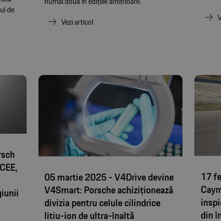
numai două în edițiile anterioare.
ul de
V
Vezi articol
rsch
 CEE,
17 f
05 martie 2025 - V4Drive devine
Caym
V4Smart: Porsche achiziționează
iunii
inspi
divizia pentru celule cilindrice
din î
litiu-ion de ultra-înaltă