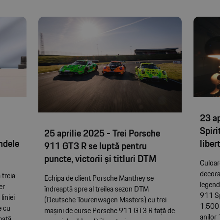
23 a
a
Spiri
25 aprilie 2025 - Trei Porsche
ndele
liber
911 GT3 R se luptă pentru
puncte, victorii și titluri DTM
Culoar
decorat
 treia
Echipa de client Porsche Manthey se
legend
er
îndreaptă spre al treilea sezon DTM
911 Sp
liniei
(Deutsche Tourenwagen Masters) cu trei
1.500 
e cu
mașini de curse Porsche 911 GT3 R față de
anilor
mată