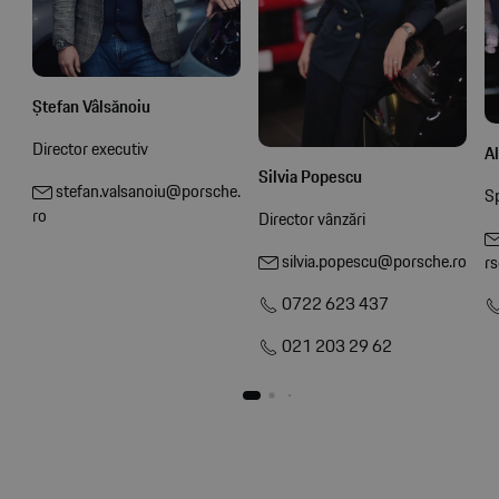
Ștefan Vâlsănoiu
Director executiv
A
Silvia Popescu
stefan.valsanoiu@porsche.
Sp
ro
Director vânzări
silvia.popescu@porsche.ro
rs
0722 623 437
021 203 29 62